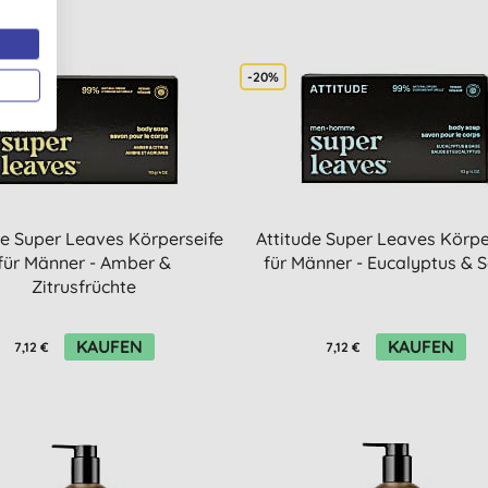
-20%
de Super Leaves Körperseife
Attitude Super Leaves Körpe
für Männer - Amber &
für Männer - Eucalyptus & S
Zitrusfrüchte
KAUFEN
KAUFEN
7,12 €
7,12 €