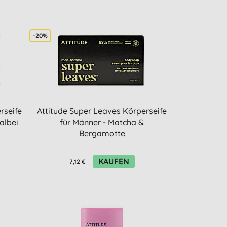
-20%
rseife
Attitude Super Leaves Körperseife
albei
für Männer - Matcha &
Bergamotte
KAUFEN
7,12 €