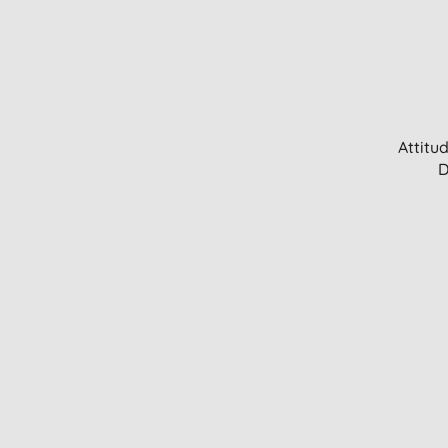
Attitu
D