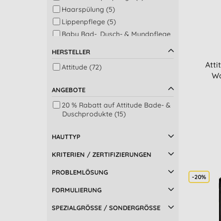
Haarspülung (5)
Lippenpflege (5)
Baby Bad-, Dusch- & Mundpflege
(4)
HERSTELLER
Männer Deodorants (4)
Atti
Attitude (72)
Body Lotion (3)
Wa
Baby Hautpflege (2)
ANGEBOTE
Bad (2)
Kinder Körper & Haarpflege (2)
20 % Rabatt auf Attitude Bade- &
Duschprodukte (15)
Lippenpflege mit
Lichtschutzfaktor (2)
HAUTTYP
Gesichtsreinigung (1)
Sonnenschutz (1)
KRITERIEN / ZERTIFIZIERUNGEN
PROBLEMLÖSUNG
-20%
FORMULIERUNG
SPEZIALGRÖSSE / SONDERGRÖSSE