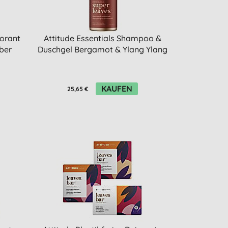
orant
Attitude Essentials Shampoo &
mber
Duschgel Bergamot & Ylang Ylang
KAUFEN
25,65 €