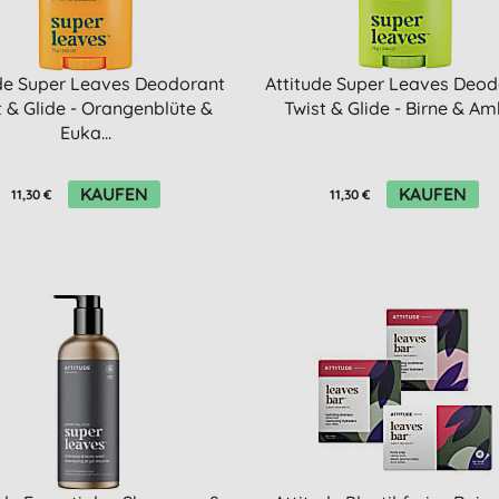
ude Super Leaves Deodorant
Attitude Super Leaves Deod
t & Glide - Orangenblüte &
Twist & Glide - Birne & A
Euka...
KAUFEN
KAUFEN
11,30 €
11,30 €