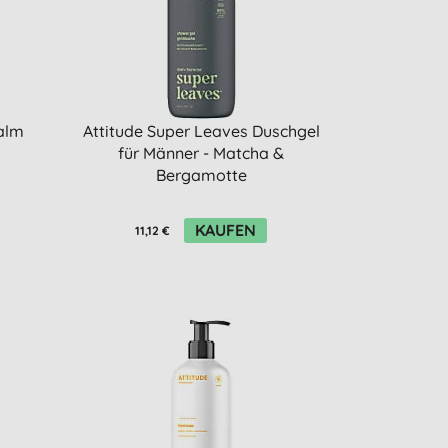
Balm
Attitude Super Leaves Duschgel
für Männer - Matcha &
Bergamotte
KAUFEN
11,12 €