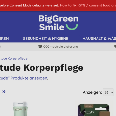
How to fix: GTG / consent load o
before Consent Mode defaults were set.
ANMELDEN!
RREN
GESUNDHEIT & HYGIENE
HAUSHALT & WÄ
t
CO2-neutrale Lieferung
titude Korperpflege
itude Korperpflege
titude“ Produkte anzeigen
.
»
Anzeigen: