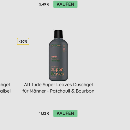
KAUFEN
5,49 €
-20%
chgel
Attitude Super Leaves Duschgel
albei
für Männer - Patchouli & Bourbon
KAUFEN
11,12 €