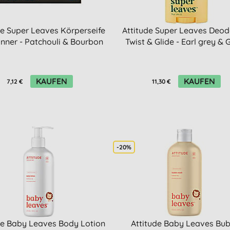
de Super Leaves Körperseife
Attitude Super Leaves Deod
nner - Patchouli & Bourbon
Twist & Glide - Earl grey & 
KAUFEN
KAUFEN
7,12 €
11,30 €
-20%
de Baby Leaves Body Lotion
Attitude Baby Leaves Bub