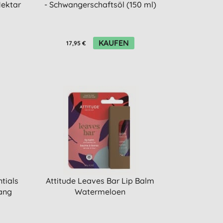
ektar
- Schwangerschaftsöl (150 ml)
KAUFEN
17,95 €
tials
Attitude Leaves Bar Lip Balm
ang
Watermeloen