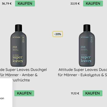
KAUFEN
KAUFEN
36,79 €
22,15 €
-20%
ude Super Leaves Duschgel
Attitude Super Leaves Dus
für Männer - Amber &
für Männer - Eukalyptus & S
Zitrusfrüchte
KAUFEN
KAUFEN
11,12 €
11,12 €
von