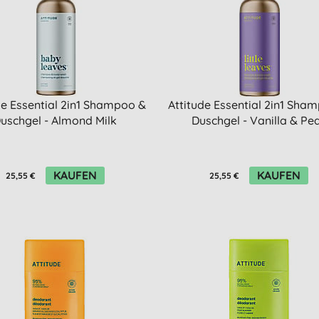
de Essential 2in1 Shampoo &
Attitude Essential 2in1 Sha
uschgel - Almond Milk
Duschgel - Vanilla & Pe
KAUFEN
KAUFEN
25,55 €
25,55 €