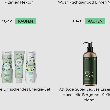
- Birnen Nektar
Wash - Schaumbad Birnen N
KAUFEN
KAUFEN
12,45 €
9,96 €
de Erfrischendes Energie-Set
Attitude Super Leaves Essen
Handseife Bergamot & Yl
Ylang