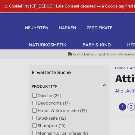
⚠ CookieFirst [CF_DEBUG]: Late Consent detected — a Google tag fired 
NEUHEITEN
MARKEN
ZERTIFIKATE
NATURKOSMETIK
BABY & KIND
HE
Gratis Lieferung ab € 60.- Warenwer
Home
At
Erweiterte Suche
Att
PRODUKTTYP
Alle „At
Dusche (25)
Deodorants (17)
1
2
Hand- & Körperseife (14)
Stückseife (12)
Shampoo (10)
Männer Körperpflege (8)