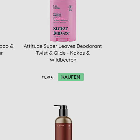
mpoo &
Attitude Super Leaves Deodorant
ar
Twist & Glide - Kokos &
Wildbeeren
KAUFEN
11,30 €