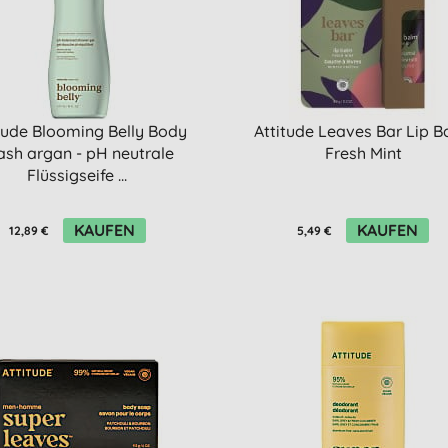
tude Blooming Belly Body
Attitude Leaves Bar Lip 
sh argan - pH neutrale
Fresh Mint
Flüssigseife ...
KAUFEN
KAUFEN
12,89 €
5,49 €