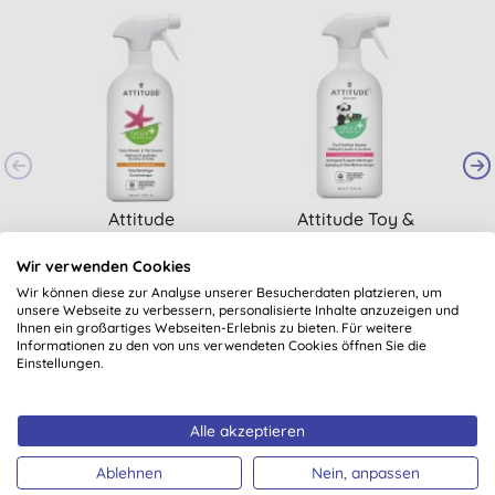
Attitude
Attitude Toy &
Duschreiniger
Surface Cleaner -
Spielzeug &
S
Wir verwenden Cookies
(
3
)
Oberflächenreiniger
Wir können diese zur Analyse unserer Besucherdaten platzieren, um
5,45 €
KAUFEN
7,89 €
KAUFEN
unsere Webseite zu verbessern, personalisierte Inhalte anzuzeigen und
Ihnen ein großartiges Webseiten-Erlebnis zu bieten. Für weitere
Informationen zu den von uns verwendeten Cookies öffnen Sie die
Einstellungen.
Alle akzeptieren
Ablehnen
Nein, anpassen