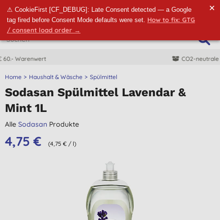
✕
⚠ CookieFirst [CF_DEBUG]: Late Consent detected — a Google
How to fix: GTG
tag fired before Consent Mode defaults were set.
/ consent load order →
CO2-neutrale Lieferung
Home
Haushalt & Wäsche
Spülmittel
Sodasan Spülmittel Lavendar &
Mint 1L
Alle
Sodasan
Produkte
4,75 €
(4,75 € / l)