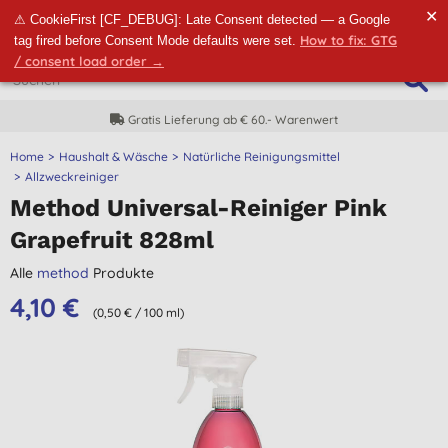
✕
⚠ CookieFirst [CF_DEBUG]: Late Consent detected — a Google
How to fix: GTG
tag fired before Consent Mode defaults were set.
/ consent load order →
Gratis Lieferung ab € 60.- Warenwert
Home
Haushalt & Wäsche
Natürliche Reinigungsmittel
Allzweckreiniger
Method Universal-Reiniger Pink
Grapefruit 828ml
Alle
method
Produkte
4,10 €
(0,50 € / 100 ml)