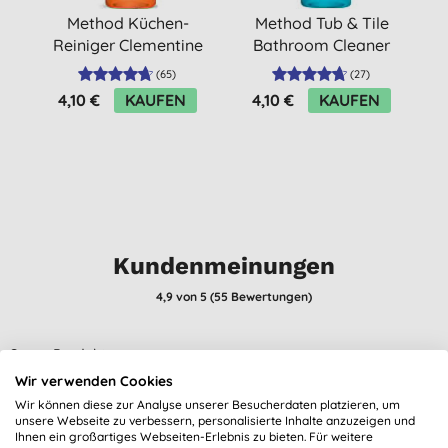
Method Küchen-
Method Tub & Tile
Reiniger Clementine
Bathroom Cleaner
828ml
828ml
P
(
65
)
(
27
)
4,10 €
KAUFEN
4,10 €
KAUFEN
Kundenmeinungen
4,9
von 5 (
55
Bewertungen
)
Super Produkt
Wir verwenden Cookies
H. V., Hollnich
Wir können diese zur Analyse unserer Besucherdaten platzieren, um
17.04.2025
unsere Webseite zu verbessern, personalisierte Inhalte anzuzeigen und
Ihnen ein großartiges Webseiten-Erlebnis zu bieten. Für weitere