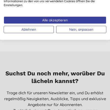
Guter reiniger
Informationen zu den von uns verwendeten Cookies öffnen Sie die
Einstellungen.
M. A., Bielefeld
16.01.2025
Alle akzeptieren
Sehr gute Wirkung und erfrischend natürlicher Geruch
Ablehnen
Nein, anpassen
Alle Bewertungen stammen von verifizierten Kunden, die nach
M. K., Freiburg
dem Einkauf kontaktiert wurden.
06.01.2025
Super ich bin sehr zufrieden
L., Großmühlingen
11.12.2024
Wie alle method Produkte- super wirkungsvoll u riecht toll
Suchst Du noch mehr, worüber Du
C. T., Neuss
lächeln kannst?
30.11.2024
Trage dich für unseren Newsletter ein, und Du erhälst
Super Reiniger. Sehr angenehmer Duft, ganz anders als der
regelmäßig Neuigkeiten, Ausblicke, Tipps und exklusive
übliche chemische Gestank. Reinigt ausgezeichnet, einfach
aufsprühen und abtrocknen reicht meist tatsächlich aus.
Angebote nur für Abonnenten.