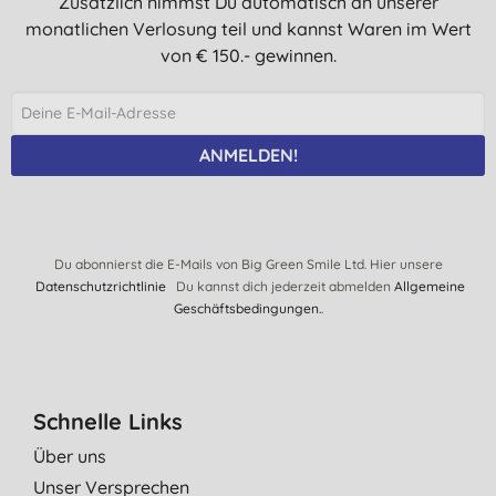
Zusätzlich nimmst Du automatisch an unserer
J. L., Hamburg
monatlichen Verlosung teil und kannst Waren im Wert
20.09.2024
von € 150.- gewinnen.
Ich bin von dem Produkt sehr begeistert und finde es sehr
schade nur noch online bestellen zu können.
H., Appenweier
ANMELDEN!
31.08.2024
Sehr gut, benutzte es täglich
T. G., Düsseldorf
Du abonnierst die E-Mails von Big Green Smile Ltd. Hier unsere
24.08.2024
Datenschutzrichtlinie
Du kannst dich jederzeit abmelden
Allgemeine
Geschäftsbedingungen.
.
This product is my favourite. It's great for cleaning surfaces
and smells lovely.
K., Bremen
12.06.2024
Schnelle Links
Tolles Produkt
Über uns
B. B., Salzweg
Unser Versprechen