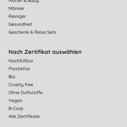
Mutter & Baby
Zuverlässige Reinigung und sehr angenehmer Duft.
Männer
W., Berlin
Reiniger
12.04.2023
Gesundheit
Bester Universal Reiniger.
Geschenk & Reise Sets
U. O., Düsseldorf
13.12.2022
Nach Zertifikat auswählen
Das beste was es gibt. Ich nutze es für alles. Küche, Bad,
Nachfüllbar
Ceranfeld. Mir kommt kein anderer Reiniger mehr ins Haus
Plastikfrei
P. H., Hallstadt
Bio
16.09.2022
Cruelty free
Super zum Reinigen und toller Duft
Ohne Duftstoffe
C. G., Schülp
Vegan
27.10.2021
B-Corp
Einfach super
Alle Zertifikate
K. B., Donaueschingen