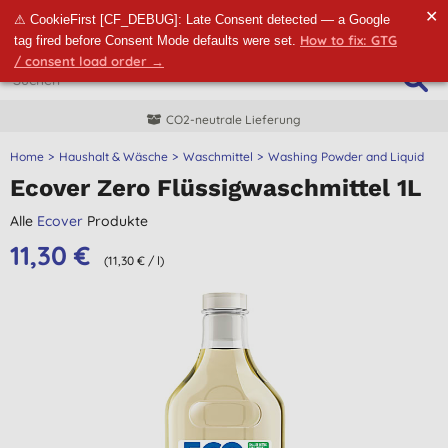
✕
⚠ CookieFirst [CF_DEBUG]: Late Consent detected — a Google
How to fix: GTG
tag fired before Consent Mode defaults were set.
/ consent load order →
2-neutrale Lieferung
Wir stehen
Home
Haushalt & Wäsche
Waschmittel
Washing Powder and Liquid
Ecover Zero Flüssigwaschmittel 1L
Alle
Ecover
Produkte
11,30 €
(11,30 € / l)