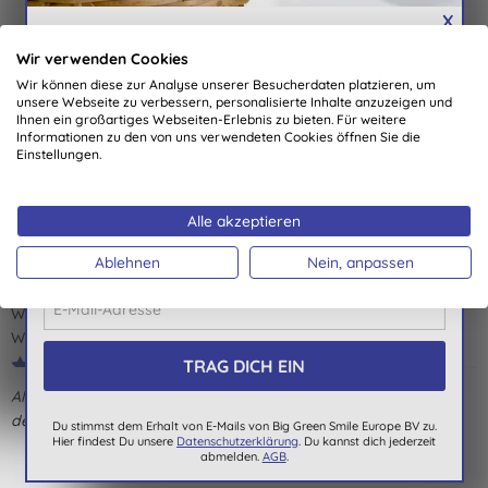
X
Wir BELOHNEN unsere Abonnenten
Wir verwenden Cookies
Kundenmeinungen
Exclusive, personalisierte Gutscheine jeden Monat
Wir können diese zur Analyse unserer Besucherdaten platzieren, um
neu
3,0
von 5 (
2
Bewertungen
)
unsere Webseite zu verbessern, personalisierte Inhalte anzuzeigen und
Angebote & Benachrichtigungen über neue
Ihnen ein großartiges Webseiten-Erlebnis zu bieten. Für weitere
Informationen zu den von uns verwendeten Cookies öffnen Sie die
Produkte
Einstellungen.
Ich bin nicht zufrieden. Bei den Inhaltsstoffen viel mir auf, dass
Automatische Teilnahme an unserer monatlichen
das Produkt Phtalate enthält.
Verlosung
C. B., Aachen
Alle akzeptieren
Der Preis für diesen Monat ist ein Jahr lang
02.12.2020
Waschmittel im Wert von €150,-
Ablehnen
Nein, anpassen
Hervorragende Qualität. Ich vertrage keine "parfümierten"
Waschmittel, mit teilweise schrecklichen Geruchsnoten. Dieses
Wascgmittel ist für mich genau das Richtige!
B. B., Hamburg
Alle Bewertungen stammen von verifizierten Kunden, die nach
16.03.2017
dem Einkauf kontaktiert wurden.
Du stimmst dem Erhalt von E-Mails von Big Green Smile Europe BV zu.
Hier findest Du unsere
Datenschutzerklärung
. Du kannst dich jederzeit
abmelden.
AGB
.