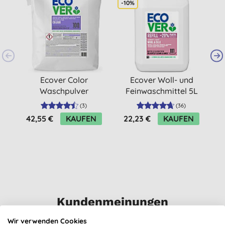
-10%
-
Ecover Color
Ecover Woll- und
Waschpulver
Feinwaschmittel 5L
Konzentrat 7,5kg
Vorteilsgröße
(
3
)
(
36
)
42,55 €
KAUFEN
22,23 €
KAUFEN
3
Kundenmeinungen
5,0
von 5 (
2
Bewertungen
)
Wir verwenden Cookies