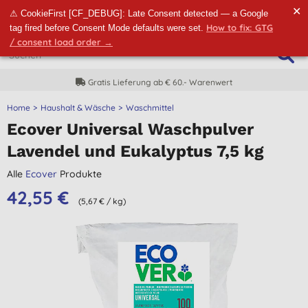
✕
⚠ CookieFirst [CF_DEBUG]: Late Consent detected — a Google
How to fix: GTG
tag fired before Consent Mode defaults were set.
/ consent load order →
60.- Warenwert
CO2-neutrale Li
Home
Haushalt & Wäsche
Waschmittel
Ecover Universal Waschpulver
Lavendel und Eukalyptus 7,5 kg
Alle
Ecover
Produkte
42,55 €
(5,67 € / kg)