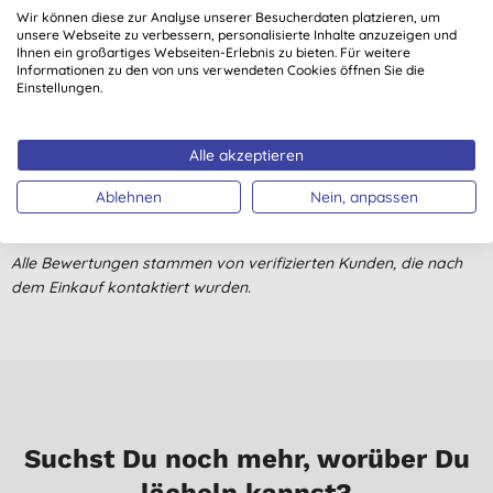
Wir können diese zur Analyse unserer Besucherdaten platzieren, um
unsere Webseite zu verbessern, personalisierte Inhalte anzuzeigen und
Sehr guter Geruch, ergiebig
Ihnen ein großartiges Webseiten-Erlebnis zu bieten. Für weitere
Informationen zu den von uns verwendeten Cookies öffnen Sie die
D. L., Ilsede
Einstellungen.
02.10.2025
Einfach nur ein tolles Waschmittel!!!!
Alle akzeptieren
G., Görlitz
Ablehnen
Nein, anpassen
17.05.2025
Alle Bewertungen stammen von verifizierten Kunden, die nach
dem Einkauf kontaktiert wurden.
Suchst Du noch mehr, worüber Du
lächeln kannst?