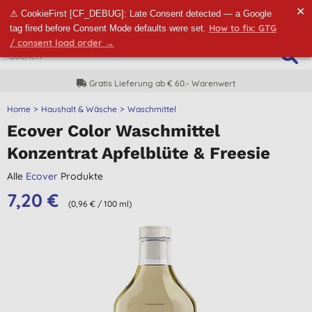
✕
⚠ CookieFirst [CF_DEBUG]: Late Consent detected — a Google
How to fix: GTG
tag fired before Consent Mode defaults were set.
/ consent load order →
Gratis Lieferung ab € 60.- Warenwert
Home
Haushalt & Wäsche
Waschmittel
Ecover Color Waschmittel
Konzentrat Apfelblüte & Freesie
Alle
Ecover
Produkte
7,20 €
(0,96 € / 100 ml)