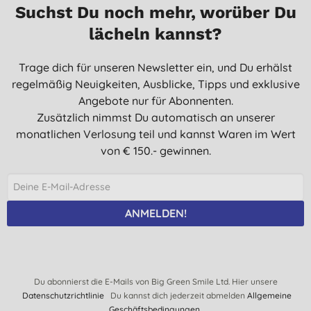
G. F., Wittmund
Suchst Du noch mehr, worüber Du
13.09.2020
lächeln kannst?
Kein Aufdringlicher Duft, gute Reinigungskraft und Ergiebigkeit
Trage dich für unseren Newsletter ein, und Du erhälst
O. G., Berlin
regelmäßig Neuigkeiten, Ausblicke, Tipps und exklusive
10.11.2019
Angebote nur für Abonnenten.
Empfiehlt sich wirklich für alle Farben. Waschen in
Zusätzlich nimmst Du automatisch an unserer
verschiedenen Farbtönen (Helles und Dunkles) erspart man sich.
monatlichen Verlosung teil und kannst Waren im Wert
Die Waschmaschine kann immer voll befüllt und ebenso mit
von € 150.- gewinnen.
Materialmix (Baumwolle Polyester) gewaschen werden. Selten
muss Weichspüler hinzugegeben werden.
D. J., Gräfenhainichen
ANMELDEN!
30.06.2019
Preise könnten bei mehreren Angeboten angeboten werden
S., Jena
Du abonnierst die E-Mails von Big Green Smile Ltd. Hier unsere
20.02.2019
Datenschutzrichtlinie
Du kannst dich jederzeit abmelden
Allgemeine
sehr gut
Geschäftsbedingungen.
.