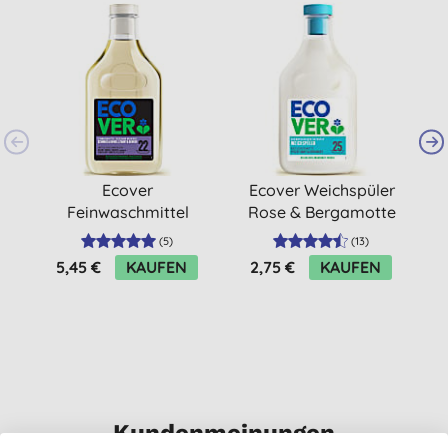
Ecover
Ecover Weichspüler
Feinwaschmittel
Rose & Bergamotte
Schwarz & Dunkel 1 L
750 ml
K
(
5
)
(
13
)
5,45 €
KAUFEN
2,75 €
KAUFEN
Kundenmeinungen