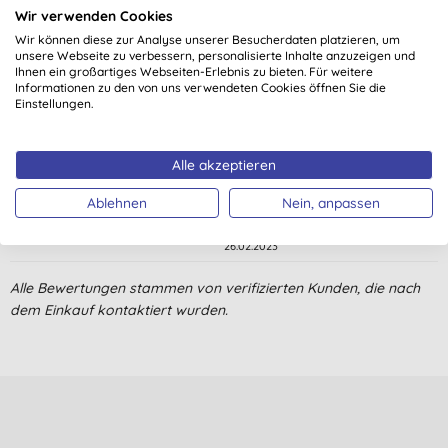
Wir verwenden Cookies
5,0
von 5 (
8
Bewertungen
)
Wir können diese zur Analyse unserer Besucherdaten platzieren, um
unsere Webseite zu verbessern, personalisierte Inhalte anzuzeigen und
Kaufe immer wieder
Ihnen ein großartiges Webseiten-Erlebnis zu bieten. Für weitere
Informationen zu den von uns verwendeten Cookies öffnen Sie die
O. K., Hannover
Einstellungen.
11.09.2023
Alle akzeptieren
Gute Waschleistung, toller Duft, biologisch abbaubar,
wunderbar. Gerne wieder.
Ablehnen
Nein, anpassen
S. T., Schönau
26.02.2023
Sind erst vor kurzem auf ökologische Waschmittel umgestiegen
Alle Bewertungen stammen von verifizierten Kunden, die nach
und das ist mein absoluter Liebling. Man braucht kein
dem Einkauf kontaktiert wurden.
Weichspüler, da die Wäsche auch so schon gut riecht!
A. S., Bickenbach
02.10.2020
Sehr gute Leistung