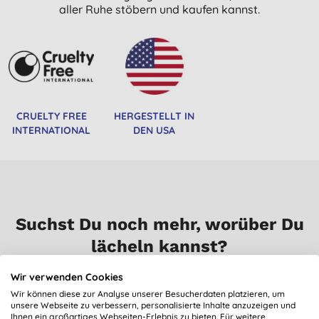
aller Ruhe stöbern und kaufen kannst.
CRUELTY FREE
HERGESTELLT IN
INTERNATIONAL
DEN USA
Suchst Du noch mehr, worüber Du
lächeln kannst?
Wir verwenden Cookies
Trage dich für unseren Newsletter ein, und Du erhälst
Wir können diese zur Analyse unserer Besucherdaten platzieren, um
regelmäßig Neuigkeiten, Ausblicke, Tipps und exklusive
unsere Webseite zu verbessern, personalisierte Inhalte anzuzeigen und
Angebote nur für Abonnenten.
Ihnen ein großartiges Webseiten-Erlebnis zu bieten. Für weitere