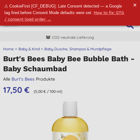
✕
⚠ CookieFirst [CF_DEBUG]: Late Consent detected — a Google
How to fix: GTG
tag fired before Consent Mode defaults were set.
/ consent load order →
CO2-neutrale Lieferung
Home
Baby & Kind
Baby Dusche, Shampoo & Mundpflege
Burt's Bees Baby Bee Bubble Bath -
Baby Schaumbad
Alle
Burt's Bees
Produkte
17,50 €
(5,00 € / 100 ml)