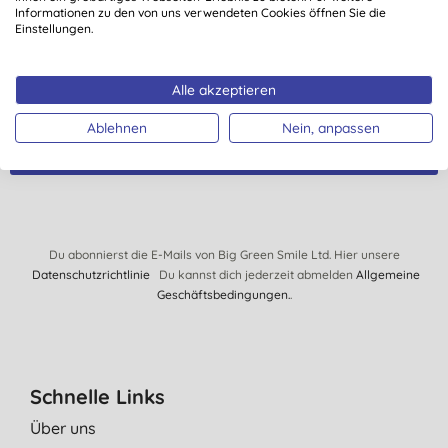
Informationen zu den von uns verwendeten Cookies öffnen Sie die
Zusätzlich nimmst Du automatisch an unserer
Einstellungen.
monatlichen Verlosung teil und kannst Waren im Wert
von € 150.- gewinnen.
Alle akzeptieren
Ablehnen
Nein, anpassen
ANMELDEN!
Du abonnierst die E-Mails von Big Green Smile Ltd. Hier unsere
Datenschutzrichtlinie
Du kannst dich jederzeit abmelden
Allgemeine
Geschäftsbedingungen.
.
Schnelle Links
Über uns