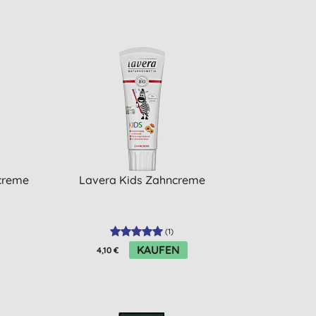
dcreme
Lavera Kids Zahncreme
(
1
)
KAUFEN
4,10 €