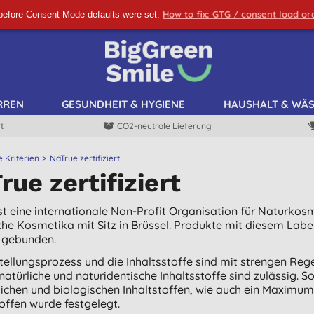
How to fix: GTG / consent load o
before Consent Mode defaults were set.
ANMELDEN!
RREN
GESUNDHEIT & HYGIENE
HAUSHALT & WÄ
t
CO2-neutrale Lieferung
e Kriterien
NaTrue zertifiziert
rue zertifiziert
st eine internationale Non-Profit Organisation für Naturkos
che Kosmetika mit Sitz in Brüssel. Produkte mit diesem Labe
n gebunden.
tellungsprozess und die Inhaltsstoffe sind mit strengen Rege
natürliche und naturidentische Inhaltsstoffe sind zulässig. 
lichen und biologischen Inhaltstoffen, wie auch ein Maximum
toffen wurde festgelegt.