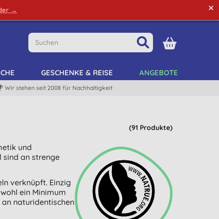
✕
rder →
Grüne Tipps
Mein Kundenkonto
Mein Listen
SCHE
GESCHENKE & REISE
ANGEBOTE
Wir stehen seit 2008 für Nachhaltigkeit
(91 Produkte)
metik und
l sind an strenge
ln verknüpft. Einzig
Sowohl ein Minimum
 an naturidentischen