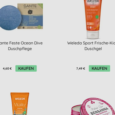
ante Feste Ocean Dive
Weleda Sport Frische-Ki
Duschpflege
Duschgel
KAUFEN
KAUFEN
4,60 €
7,49 €