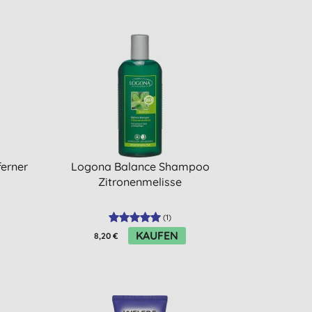
erner
Logona Balance Shampoo
Zitronenmelisse
(
1
)
KAUFEN
8,20 €