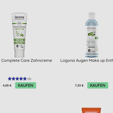
 Complete Care Zahncreme
Logona Augen Make up Entf
(
2
)
KAUFEN
KAUFEN
4,05 €
7,55 €