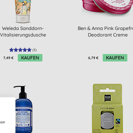
Weleda Sanddorn-
Ben & Anna Pink Grapefr
Vitalisierungsdusche
Deodorant Creme
(
3
)
KAUFEN
KAUFEN
7,49 €
6,79 €
von