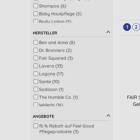
Shampoo (6)
Baby Hautpflege (5)
Body Lotion (5)
1
2
Gesichtsreinigung (4)
HERSTELLER
Haarspülung (3)
Ben and Anna (8)
Windeln & Zubehör (3)
Dr. Bronners (2)
Baby Bad-, Dusch- & Mundpflege
Fair Squared (3)
(2)
Lavera (33)
Hand- & Körperseife (2)
Logona (17)
Kinder Zahnpflege (2)
Sante (10)
Lippenpflege (2)
Sodasan (1)
Männer Rasierpflege (2)
FAIR
The Humble Co. (1)
Tagespflege (2)
Ge
Weleda (16)
After Sun (1)
Aftershave (1)
ANGEBOTE
Eyeliner (1)
15 % Rabatt auf Feel Good
Geschenke für Ihn (1)
Pflegeprodukte (3)
Gesichtspeeling (1)