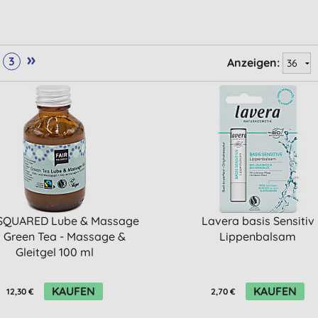
»
3
Anzeigen:
 SQUARED Lube & Massage
Lavera basis Sensitiv
l Green Tea - Massage &
Lippenbalsam
Gleitgel 100 ml
KAUFEN
KAUFEN
12,30 €
2,70 €