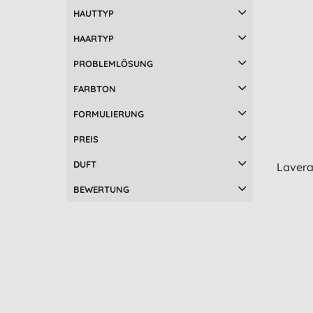
Gesichtswasser (1)
HAUTTYP
Grundierung (1)
HAARTYP
Haarmaske &
Haarbehandlungen (1)
PROBLEMLÖSUNG
Intimpflege (1)
FARBTON
Lidschatten (1)
Lufterfrischer (1)
FORMULIERUNG
Make-up Entferner (1)
PREIS
Mascara (1)
Multi-taskers (1)
DUFT
Lavera
Männer Deodorants (1)
BEWERTUNG
Männer Feuchtigkeitspflege (1)
Männer Körperpflege (1)
Nachtpflege (1)