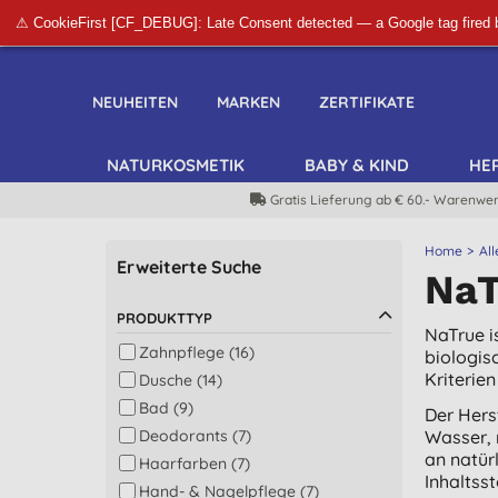
⚠ CookieFirst [CF_DEBUG]: Late Consent detected — a Google tag fired 
NEUHEITEN
MARKEN
ZERTIFIKATE
NATURKOSMETIK
BABY & KIND
HE
Gratis Lieferung ab € 60.- Warenwer
Home
All
Erweiterte Suche
NaT
PRODUKTTYP
NaTrue i
Zahnpflege (16)
biologis
Kriterie
Dusche (14)
Bad (9)
Der Hers
Deodorants (7)
Wasser, 
an natür
Haarfarben (7)
Inhaltss
Hand- & Nagelpflege (7)