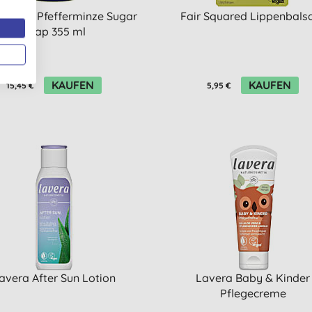
ronner's Pfefferminze Sugar
Fair Squared Lippenbal
Soap 355 ml
KAUFEN
KAUFEN
15,45 €
5,95 €
avera After Sun Lotion
Lavera Baby & Kinder
Pflegecreme