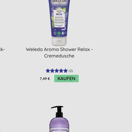
ck-
Weleda Aroma Shower Relax -
Cremedusche
(
2
)
KAUFEN
7,49 €