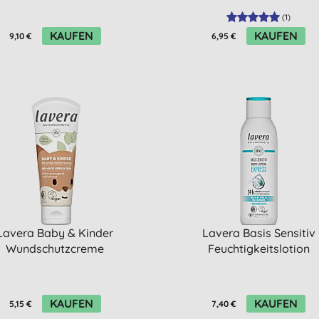
(
1
)
KAUFEN
KAUFEN
9,10 €
6,95 €
Lavera Baby & Kinder
Lavera Basis Sensitiv
Wundschutzcreme
Feuchtigkeitslotion
KAUFEN
KAUFEN
5,15 €
7,40 €