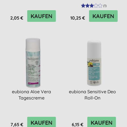
(
1
)
KAUFEN
KAUFEN
2,05 €
10,25 €
eubiona Aloe Vera
eubiona Sensitive Deo
Tagescreme
Roll-On
KAUFEN
KAUFEN
7,65 €
6,15 €