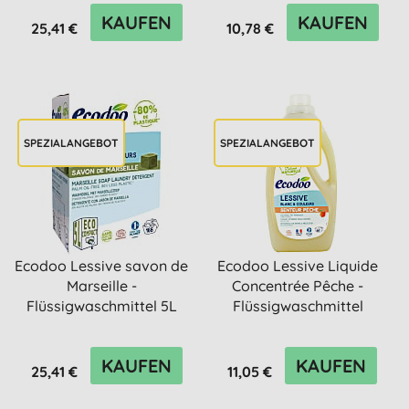
KAUFEN
KAUFEN
25,41 €
10,78 €
SPEZIALANGEBOT
SPEZIALANGEBOT
Ecodoo Lessive savon de
Ecodoo Lessive Liquide
Marseille -
Concentrée Pêche -
Flüssigwaschmittel 5L
Flüssigwaschmittel
Pfirsich
KAUFEN
KAUFEN
25,41 €
11,05 €