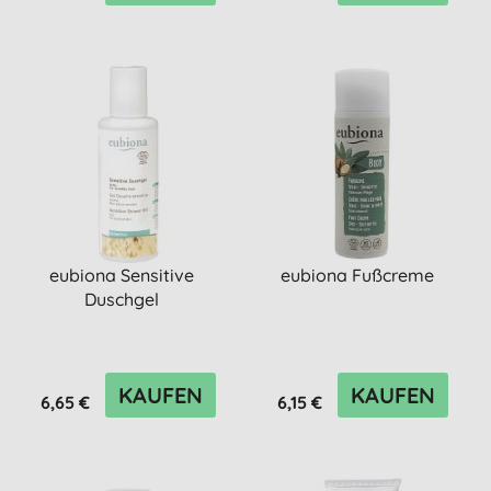
eubiona Sensitive
eubiona Fußcreme
Duschgel
KAUFEN
KAUFEN
6,65 €
6,15 €