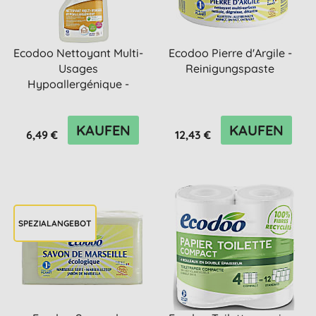
Ecodoo Nettoyant Multi-
Ecodoo Pierre d'Argile -
Usages
Reinigungspaste
Hypoallergénique -
Allzweckreiniger
KAUFEN
KAUFEN
6,49 €
12,43 €
SPEZIALANGEBOT