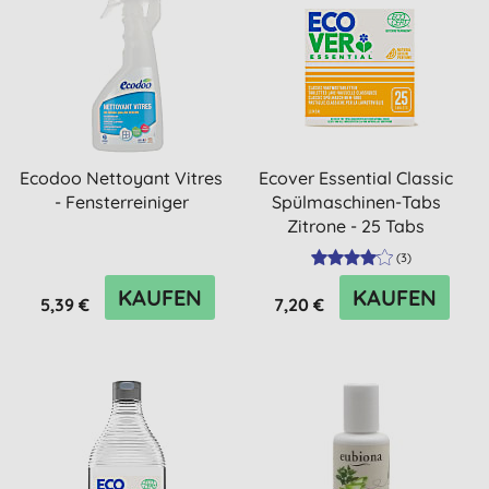
Ecodoo Nettoyant Vitres
Ecover Essential Classic
- Fensterreiniger
Spülmaschinen-Tabs
Zitrone - 25 Tabs
(
3
)
KAUFEN
KAUFEN
5,39 €
7,20 €