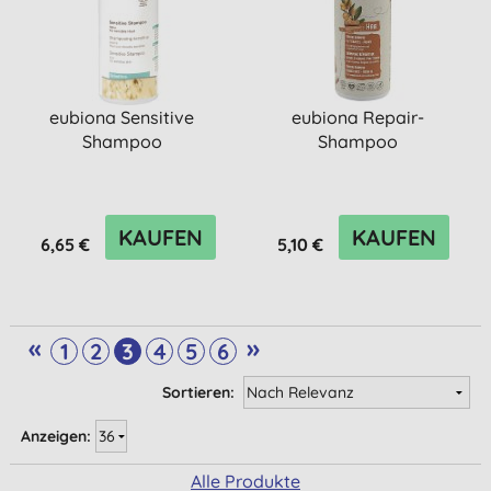
eubiona Sensitive
eubiona Repair-
Shampoo
Shampoo
KAUFEN
KAUFEN
6,65 €
5,10 €
«
»
1
2
3
4
5
6
Sortieren:
Anzeigen:
Alle Produkte