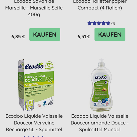
Ecodoo Savon de
Ecodoo Toilettenpapier
Marseille - Marseille Seife
Compact (4 Rollen)
400g
(
1
)
KAUFEN
KAUFEN
6,85 €
6,51 €
Ecodoo Liquide Vaisselle
Ecodoo Liquide Vaisselle
Douceur Verveine
Douceur amande Douce -
Recharge 5L - Spülmittel
Spülmittel Mandel
...