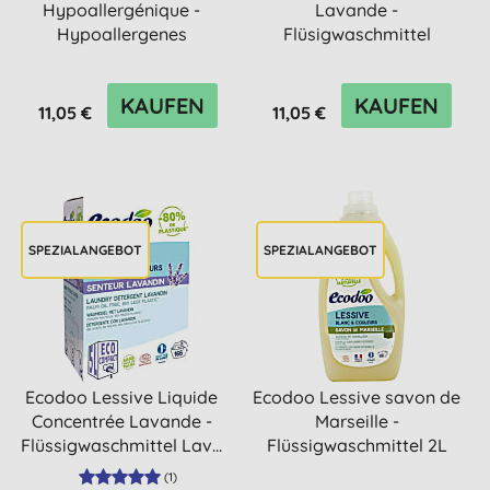
Hypoallergénique -
Lavande -
Hypoallergenes
Flüsigwaschmittel
Flüssigwaschmittel
Lavendel 66 WL
KAUFEN
KAUFEN
11,05 €
11,05 €
SPEZIALANGEBOT
SPEZIALANGEBOT
Ecodoo Lessive Liquide
Ecodoo Lessive savon de
Concentrée Lavande -
Marseille -
Flüssigwaschmittel Lav...
Flüssigwaschmittel 2L
(
1
)