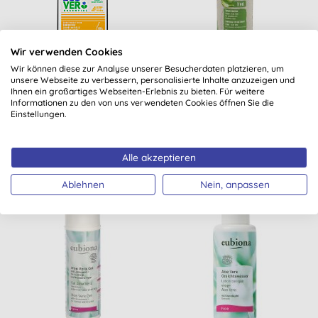
Wir verwenden Cookies
Ecover Essential Hand-
Eubiona
Wir können diese zur Analyse unserer Besucherdaten platzieren, um
Spülmittel Zitrone - 450
Aufbaushampoo Henna-
unsere Webseite zu verbessern, personalisierte Inhalte anzuzeigen und
Ihnen ein großartiges Webseiten-Erlebnis zu bieten. Für weitere
ml
Aloe Vera
Informationen zu den von uns verwendeten Cookies öffnen Sie die
Einstellungen.
(
1
)
KAUFEN
KAUFEN
2,75 €
5,10 €
Alle akzeptieren
Ablehnen
Nein, anpassen