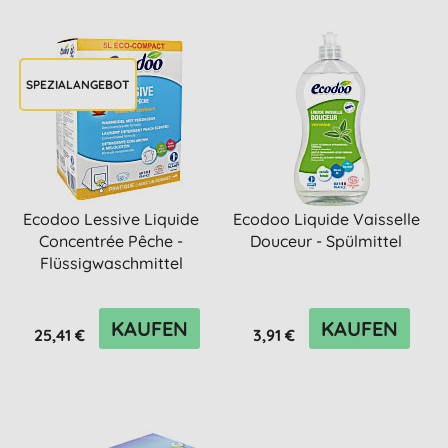
SPEZIALANGEBOT
Ecodoo Lessive Liquide
Ecodoo Liquide Vaisselle
Concentrée Pêche -
Douceur - Spülmittel
Flüssigwaschmittel
Konzen...
KAUFEN
KAUFEN
25,41 €
3,91 €