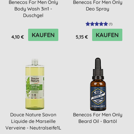
Benecos For Men Only
Benecos For Men Only
Body Wash 3in1 -
Deo Spray
Duschgel
(
1
)
KAUFEN
KAUFEN
4,10 €
5,15 €
Douce Nature Savon
Benecos For Men Only
Liquide de Marseille
Beard Oil - Bartöl
Verveine - Neutralseife1L