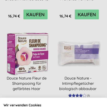
- Duschgel &...
Shampoo & Duschgel
KAUFEN
KAUFEN
16,74 €
16,74 €
Douce Nature Fleur de
Douce Nature -
Shampooing für
Intimpflegetücher
gefärbtes Haar
biologisch abbaubar
(
1
)
KAUFEN
KAUFEN
Wir verwenden Cookies
8,53 €
6,53 €