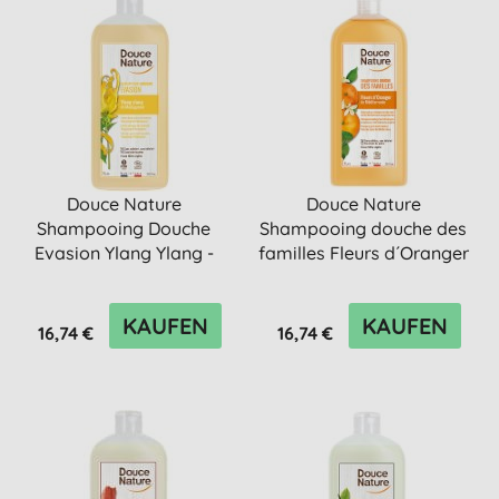
Douce Nature
Douce Nature
Shampooing Douche
Shampooing douche des
Evasion Ylang Ylang -
familles Fleurs d´Oranger
Shampoo & Dusc...
- Sham...
KAUFEN
KAUFEN
16,74 €
16,74 €