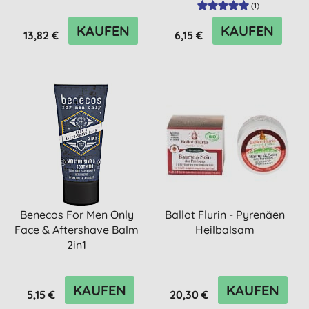
(
1
)
KAUFEN
KAUFEN
13,82 €
6,15 €
Benecos For Men Only
Ballot Flurin - Pyrenäen
Face & Aftershave Balm
Heilbalsam
2in1
KAUFEN
KAUFEN
5,15 €
20,30 €