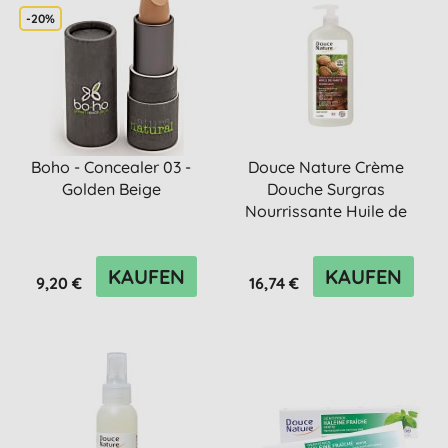
-20%
Boho - Concealer 03 -
Douce Nature Crème
Golden Beige
Douche Surgras
Nourrissante Huile de
Karité - Nä...
KAUFEN
KAUFEN
9,20 €
16,74 €