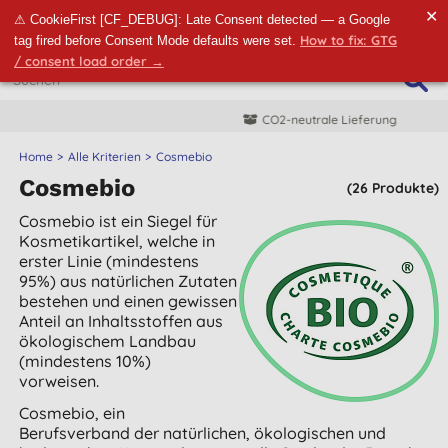
✕
⚠ CookieFirst [CF_DEBUG]: Late Consent detected — a Google
How to fix: GTG
tag fired before Consent Mode defaults were set.
/ consent load order →
CO2-neutrale Lieferung
Home
Alle Kriterien
Cosmebio
Cosmebio
(26 Produkte)
Cosmebio ist ein Siegel für
Kosmetikartikel, welche in
erster Linie (mindestens
95%) aus natürlichen Zutaten
bestehen und einen gewissen
Anteil an Inhaltsstoffen aus
ökologischem Landbau
(mindestens 10%)
vorweisen.
Cosmebio, ein
Berufsverband der natürlichen, ökologischen und