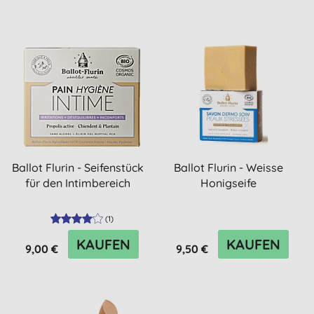
Ballot Flurin - Seifenstück
Ballot Flurin - Weisse
für den Intimbereich
Honigseife
(
1
)
KAUFEN
KAUFEN
9,00 €
9,50 €